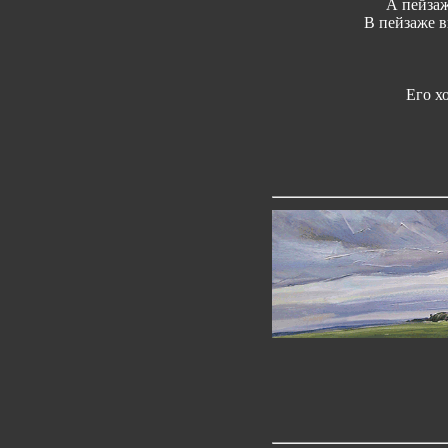
А пейзаж
В пейзаже 
Его хо