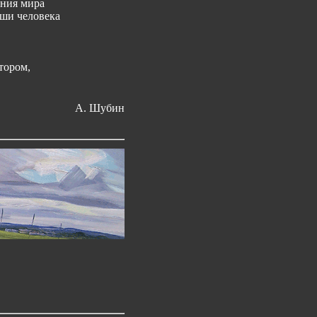
ения мира
ши человека
втором,
А. Шубин